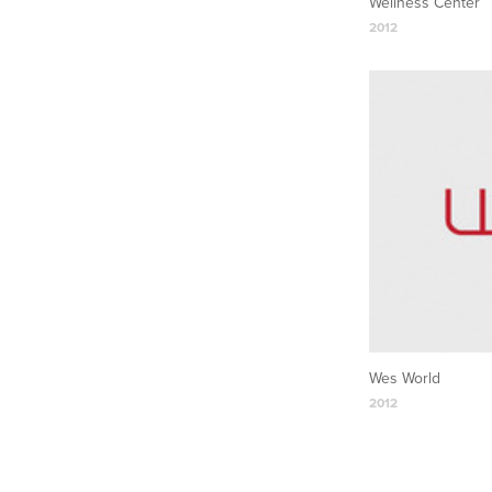
Wellness Center
2012
Wes World
2012