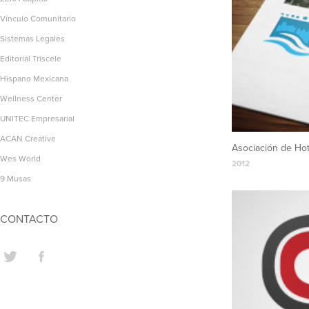
Vínculo Comunitario
Sistemas Legales
Editorial Triscele
Hispano Mexicana
Wellness Center
UNITEC Empresarial
ACAN Creative
Asociación de Hot
Wes World
2012
9 Musas
CONTACTO